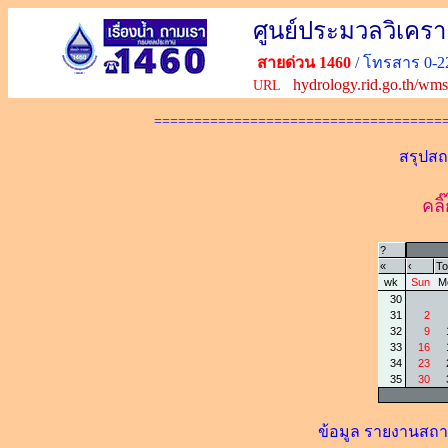
ศูนย์ประมวลวิเค
สายด่วน 1460
/ โทรสาร 0-22
hydrology.rid.go.th/wm
URL
====================================
สรุปสถ
คลิ๊
?
«
‹
To
wk
Sun
M
30
31
2
32
9
33
16
34
23
35
30
ข้อมูล รายงานสถาน