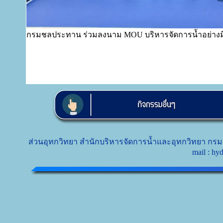
กรมชลประทาน ร่วมลงนาม MOU บริหารจัดการน้ำอย่างม
ส่วนอุทกวิทยา สำนักบริหารจัดการน้ำและอุทกวิทยา กรม
mail : h